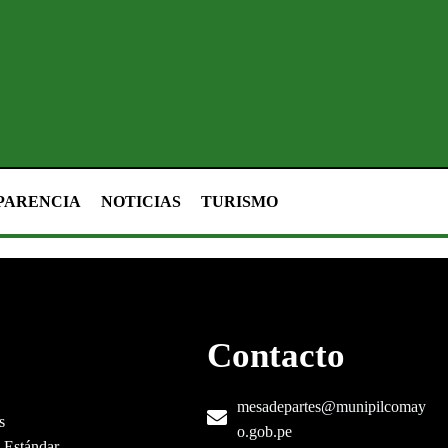
PARENCIA
NOTICIAS
TURISMO
Contacto
mesadepartes@munipilcomay
es
o.gob.pe
a Estándar