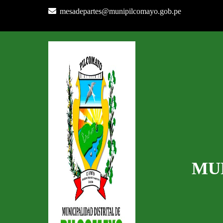
mesadepartes@munipilcomayo.gob.pe
MU